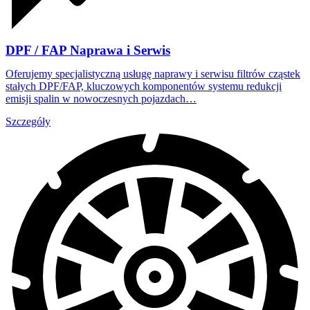
DPF / FAP Naprawa i Serwis
Oferujemy specjalistyczną usługę naprawy i serwisu filtrów cząstek
stałych DPF/FAP, kluczowych komponentów systemu redukcji
emisji spalin w nowoczesnych pojazdach…
Szczegóły