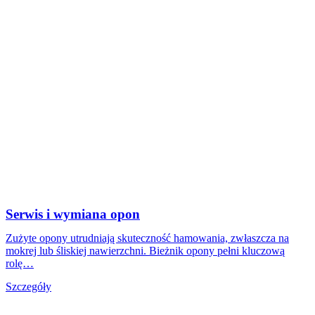
Serwis i wymiana opon
Zużyte opony utrudniają skuteczność hamowania, zwłaszcza na
mokrej lub śliskiej nawierzchni. Bieżnik opony pełni kluczową
rolę…
Szczegóły