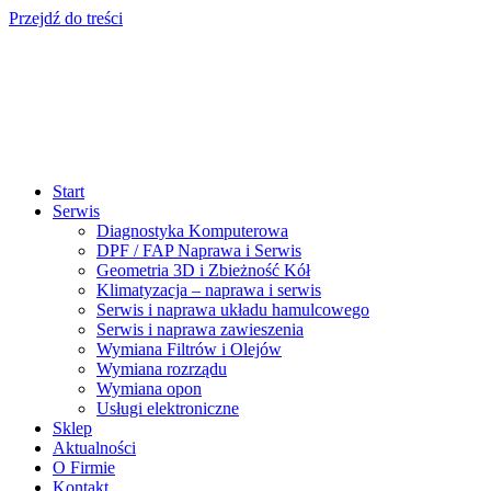
Przejdź do treści
Start
Serwis
Diagnostyka Komputerowa
DPF / FAP Naprawa i Serwis
Geometria 3D i Zbieżność Kół
Klimatyzacja – naprawa i serwis
Serwis i naprawa układu hamulcowego
Serwis i naprawa zawieszenia
Wymiana Filtrów i Olejów
Wymiana rozrządu
Wymiana opon
Usługi elektroniczne
Sklep
Aktualności
O Firmie
Kontakt