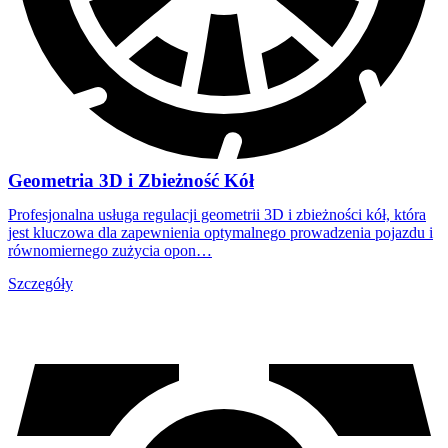
Geometria 3D i Zbieżność Kół
Profesjonalna usługa regulacji geometrii 3D i zbieżności kół, która
jest kluczowa dla zapewnienia optymalnego prowadzenia pojazdu i
równomiernego zużycia opon…
Szczegóły