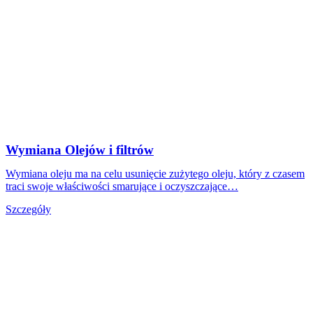
Wymiana Olejów i filtrów
Wymiana oleju ma na celu usunięcie zużytego oleju, który z czasem
traci swoje właściwości smarujące i oczyszczające…
Szczegóły