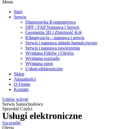
Menu
Start
Serwis
Diagnostyka Komputerowa
DPF / FAP Naprawa i Serwis
Geometria 3D i Zbieżność Kół
Klimatyzacja – naprawa i serwis
Serwis i naprawa układu hamulcowego
Serwis i naprawa zawieszenia
Wymiana Filtrów i Olejów
Wymiana rozrządu
Wymiana opon
Usługi elektroniczne
Sklep
Aktualności
O Firmie
Kontakt
Umów wizytę
Serwis Samochodowy
Sprzedaż Części
Usługi elektroniczne
Szczegóły
Oferta