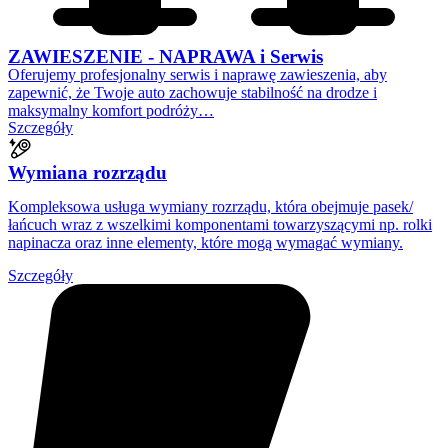
ZAWIESZENIE - NAPRAWA i Serwis
Oferujemy profesjonalny serwis i naprawę zawieszenia, aby
zapewnić, że Twoje auto zachowuje stabilność na drodze i
maksymalny komfort podróży…
Szczegóły
Wymiana rozrządu
Kompleksowa usługa wymiany rozrządu, która obejmuje pasek/
łańcuch wraz z wszelkimi komponentami towarzyszącymi np. rolki
napinacza oraz inne elementy, które mogą wymagać wymiany.
Szczegóły