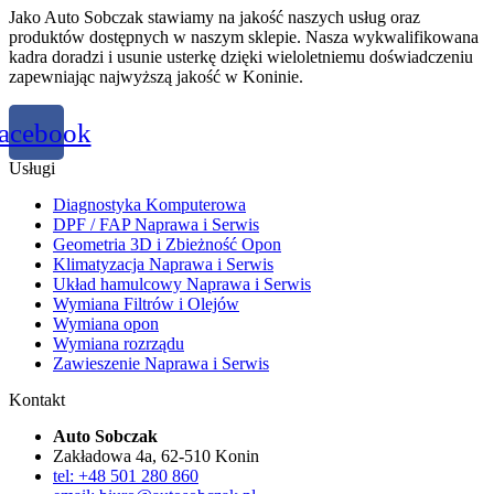
Jako Auto Sobczak stawiamy na jakość naszych usług oraz
produktów dostępnych w naszym sklepie. Nasza wykwalifikowana
kadra doradzi i usunie usterkę dzięki wieloletniemu doświadczeniu
zapewniając najwyższą jakość w Koninie.
acebook
Usługi
Diagnostyka Komputerowa
DPF / FAP Naprawa i Serwis
Geometria 3D i Zbieżność Opon
Klimatyzacja Naprawa i Serwis
Układ hamulcowy Naprawa i Serwis
Wymiana Filtrów i Olejów
Wymiana opon
Wymiana rozrządu
Zawieszenie Naprawa i Serwis
Kontakt
Auto Sobczak
Zakładowa 4a, 62-510 Konin
tel: +48 501 280 860